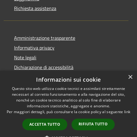
Richiesta assistenza
Amministrazione trasparente
Informativa privacy
Note legali
Dichiarazione di accessibilità
×
Whistleblowing
Informazioni sui cookie
Questo sito web utilizza cookie tecnici e assimilati strettamente
necessari al corretto funzionamento e alla navigazione del sito,
nonché un cookie tecnico analitico al solo fine di elaborare
informazioni statistiche, aggregate e anonime.
RSS
Copyright © 2026 • Comune di
Per maggiori dettagli, può consultare la cookie policy al seguente
link
Accessibilità
Abbiategrasso • Powered by
Privacy
Municipium
Accesso
•
RIFIUTA TUTTO
ACCETTA TUTTO
Cookie
redazione