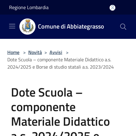
Salta al contenuto principale
Regione Lombardia
Comune di Abbiategrasso
Home
>
Novità
>
Avvisi
>
Dote Scuola – componente Materiale Didattico a.s.
2024/2025 e Borse di studio statali a.s. 2023/2024
Dote Scuola –
componente
Materiale Didattico
a.s. 2024/2025 e