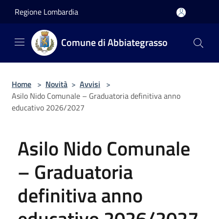
Salta al contenuto principale
Regione Lombardia
Comune di Abbiategrasso
Home
>
Novità
>
Avvisi
>
Asilo Nido Comunale – Graduatoria definitiva anno
educativo 2026/2027
Asilo Nido Comunale
– Graduatoria
definitiva anno
educativo 2026/2027