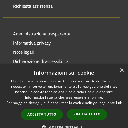
Richiesta assistenza
Amministrazione trasparente
Informativa privacy
Note legali
Dichiarazione di accessibilità
×
Whistleblowing
Informazioni sui cookie
Questo sito web utilizza cookie tecnici e assimilati strettamente
necessari al corretto funzionamento e alla navigazione del sito,
nonché un cookie tecnico analitico al solo fine di elaborare
informazioni statistiche, aggregate e anonime.
RSS
Copyright © 2026 • Comune di
Per maggiori dettagli, può consultare la cookie policy al seguente
link
Accessibilità
Abbiategrasso • Powered by
Privacy
Municipium
Accesso
•
RIFIUTA TUTTO
ACCETTA TUTTO
Cookie
redazione
Mappa del sito
MOSTRA DETTAGLI