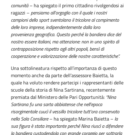
comunità
– ha spiegato il primo cittadino rivolgendosi ai
ragazzi –
pensiamo all’orgoglio con il quale i nostri
campioni dello sport sventolano il tricolore al compimento
delle loro imprese, indipendentemente dalla loro
provenienza geografica. Questo perché la bandiera dice del
nostro essere italiani, ma attenzione: non in uno spirito di
contrapposizione rispetto agli altri popoli, bensì di
cooperazione e valorizzazione delle nostre caratteristiche”.
Una sottolineatura rispetto all’importanza di questo
momento anche da parte dell’assessore Baietta, la
quale ha voluto rendere partecipi i rappresentanti delle
scuole della storia di Nina Sartirana, recentemente
premiata dal Ministero delle Pari Opportunità:
“Nina
Sartirana fu una sarta abbiatense che nell’epoca
risorgimentale cuucì il vessillo tricolore tutt’ora conservato
nella Sala Consiliare
– ha spiegato Marina Baietta –
la
sua figura è stata importante perché Nina riuscì a difendere
la bandiera custodendola con grande coraggio per sottrarla