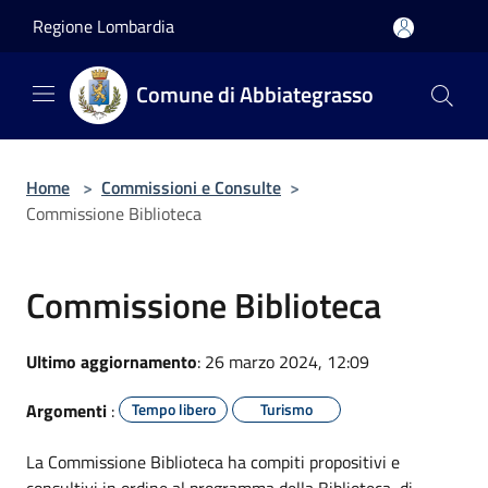
Salta al contenuto principale
Regione Lombardia
Comune di Abbiategrasso
Home
>
Commissioni e Consulte
>
Commissione Biblioteca
Commissione Biblioteca
Ultimo aggiornamento
: 26 marzo 2024, 12:09
Argomenti
:
Tempo libero
Turismo
La Commissione Biblioteca ha compiti propositivi e
consultivi in ordine al programma della Biblioteca, di