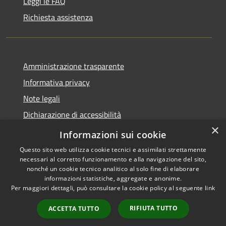
Leggi le FAQ
Richiesta assistenza
Amministrazione trasparente
Informativa privacy
Note legali
Dichiarazione di accessibilità
×
Whistleblowing
Informazioni sui cookie
Questo sito web utilizza cookie tecnici e assimilati strettamente
necessari al corretto funzionamento e alla navigazione del sito,
nonché un cookie tecnico analitico al solo fine di elaborare
informazioni statistiche, aggregate e anonime.
RSS
Copyright © 2026 • Comune di
Per maggiori dettagli, può consultare la cookie policy al seguente
link
Accessibilità
Abbiategrasso • Powered by
Privacy
Municipium
Accesso
•
RIFIUTA TUTTO
ACCETTA TUTTO
Cookie
redazione