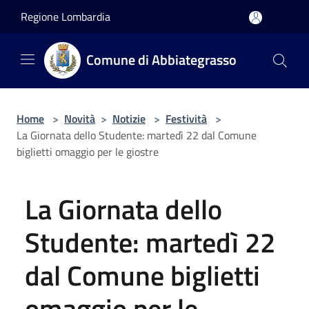
Salta al contenuto principale
Regione Lombardia
Comune di Abbiategrasso
Home
>
Novità
>
Notizie
>
Festività
>
La Giornata dello Studente: martedì 22 dal Comune
biglietti omaggio per le giostre
La Giornata dello
Studente: martedì 22
dal Comune biglietti
omaggio per le