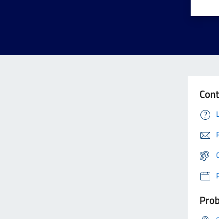
Cont
Prob