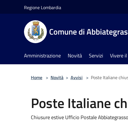
Salta al contenuto principale
Regione Lombardia
Comune di Abbiategra
Amministrazione
Novità
Servizi
Vivere 
Home
>
Novità
>
Avvisi
>
Poste Italiane chiu
Poste Italiane c
Chiusure estive Ufficio Postale Abbiategrass