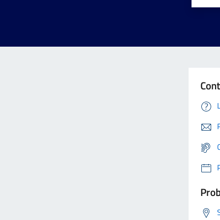
Cont
Prob