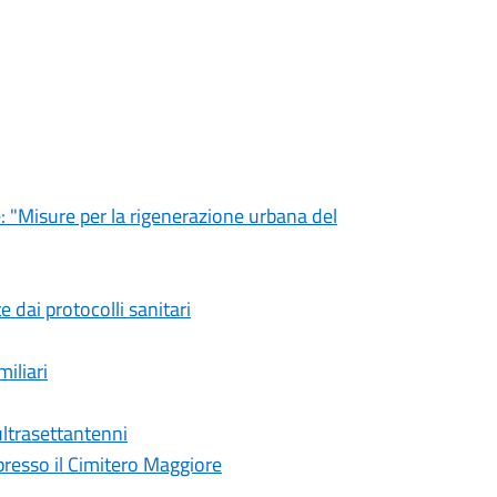
e: "Misure per la rigenerazione urbana del
 dai protocolli sanitari
iliari
 ultrasettantenni
presso il Cimitero Maggiore