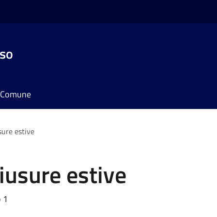
sso
il Comune
sure estive
hiusure estive
o 1