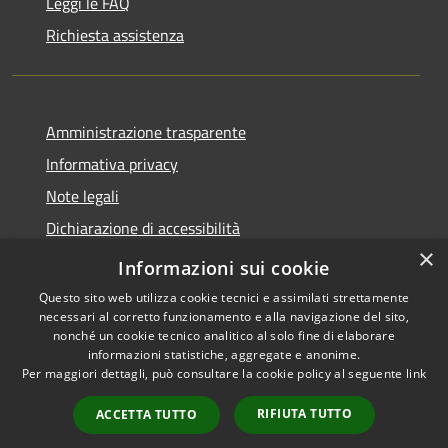
Leggi le FAQ
Richiesta assistenza
Amministrazione trasparente
Informativa privacy
Note legali
Dichiarazione di accessibilità
×
Whistleblowing
Informazioni sui cookie
Questo sito web utilizza cookie tecnici e assimilati strettamente
necessari al corretto funzionamento e alla navigazione del sito,
nonché un cookie tecnico analitico al solo fine di elaborare
informazioni statistiche, aggregate e anonime.
RSS
Copyright © 2026 • Comune di
Per maggiori dettagli, può consultare la cookie policy al seguente
link
Accessibilità
Abbiategrasso • Powered by
Privacy
Municipium
Accesso
•
RIFIUTA TUTTO
ACCETTA TUTTO
Cookie
redazione