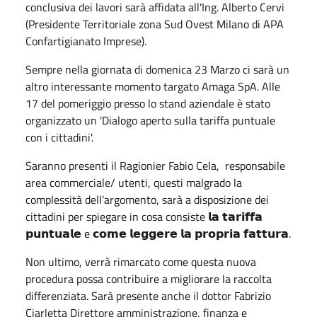
conclusiva dei lavori sarà affidata all'Ing. Alberto Cervi
(Presidente Territoriale zona Sud Ovest Milano di APA
Confartigianato Imprese).
Sempre nella giornata di domenica 23 Marzo ci sarà un
altro interessante momento targato Amaga SpA. Alle
17 del pomeriggio presso lo stand aziendale è stato
organizzato un 'Dialogo aperto sulla tariffa puntuale
con i cittadini'.
Saranno presenti il Ragionier Fabio Cela, responsabile
area commerciale/ utenti, questi malgrado la
complessità dell’argomento, sarà a disposizione dei
cittadini per spiegare in cosa consiste 𝗹𝗮 𝘁𝗮𝗿𝗶𝗳𝗳𝗮
𝗽𝘂𝗻𝘁𝘂𝗮𝗹𝗲 e 𝗰𝗼𝗺𝗲 𝗹𝗲𝗴𝗴𝗲𝗿𝗲 𝗹𝗮 𝗽𝗿𝗼𝗽𝗿𝗶𝗮 𝗳𝗮𝘁𝘁𝘂𝗿𝗮.
Non ultimo, verrà rimarcato come questa nuova
procedura possa contribuire a migliorare la raccolta
differenziata. Sarà presente anche il dottor Fabrizio
Ciarletta Direttore amministrazione, finanza e