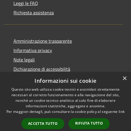
Leggi le FAQ
Richiesta assistenza
Amministrazione trasparente
Informativa privacy
Note legali
Dichiarazione di accessibilità
×
Whistleblowing
Informazioni sui cookie
Questo sito web utilizza cookie tecnici e assimilati strettamente
necessari al corretto funzionamento e alla navigazione del sito,
nonché un cookie tecnico analitico al solo fine di elaborare
informazioni statistiche, aggregate e anonime.
RSS
Copyright © 2026 • Comune di
Per maggiori dettagli, può consultare la cookie policy al seguente
link
Accessibilità
Abbiategrasso • Powered by
Privacy
Municipium
Accesso
•
RIFIUTA TUTTO
ACCETTA TUTTO
Cookie
redazione