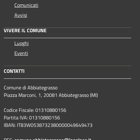
Comunicati
Avvisi
VIVERE IL COMUNE
Luoghi
Eventi
CONTATTI
Comune di Abbiategrasso
Piazza Marconi, 1, 20081 Abbiategrasso (MI)
Codice Fiscale: 01310880156
Partita IVA: 01310880156
IBAN: IT83W0538732380000049649473
PEC:
comune.abbiategrasso@legalpec.it