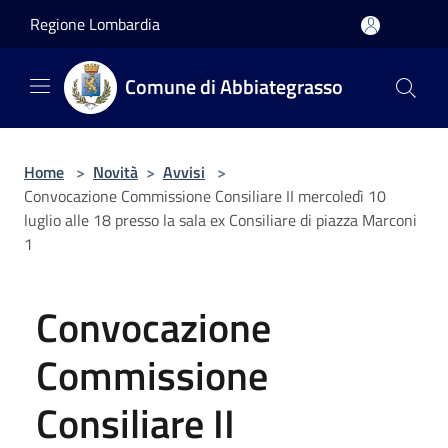
Salta al contenuto principale
Regione Lombardia
Comune di Abbiategrasso
Home
>
Novità
>
Avvisi
>
Convocazione Commissione Consiliare II mercoledì 10
luglio alle 18 presso la sala ex Consiliare di piazza Marconi
1
Convocazione
Commissione
Consiliare II