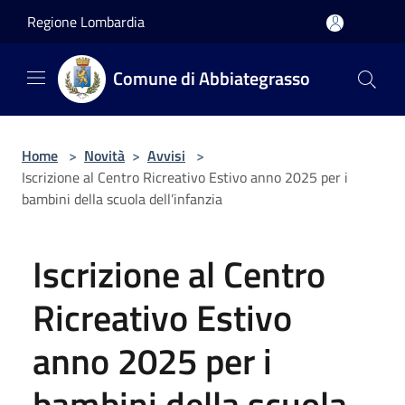
Salta al contenuto principale
Regione Lombardia
Comune di Abbiategrasso
Home
>
Novità
>
Avvisi
>
Iscrizione al Centro Ricreativo Estivo anno 2025 per i
bambini della scuola dell’infanzia
Iscrizione al Centro
Ricreativo Estivo
anno 2025 per i
bambini della scuola