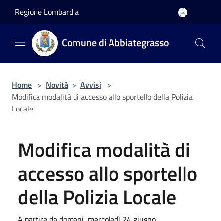
Salta al contenuto principale
Regione Lombardia
Comune di Abbiategrasso
Home
>
Novità
>
Avvisi
>
Modifica modalità di accesso allo sportello della Polizia
Locale
Modifica modalità di
accesso allo sportello
della Polizia Locale
A partire da domani, mercoledì 24 giugno