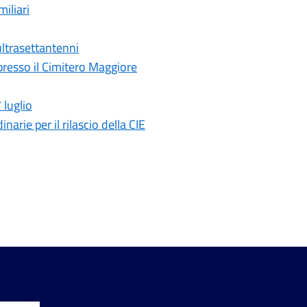
iliari
 ultrasettantenni
presso il Cimitero Maggiore
luglio
arie per il rilascio della CIE