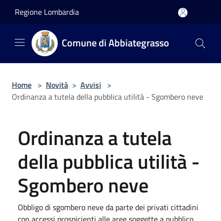
Salta al contenuto principale
Regione Lombardia
Comune di Abbiategrasso
Home
>
Novità
>
Avvisi
>
Ordinanza a tutela della pubblica utilità - Sgombero neve
Ordinanza a tutela
della pubblica utilità -
Sgombero neve
Obbligo di sgombero neve da parte dei privati cittadini
con accessi prospicienti alle aree soggette a pubblico