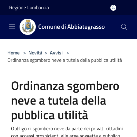
Salta al contenuto principale
Regione Lombardia
Comune di Abbiategrasso
Home
>
Novità
>
Avvisi
>
Ordinanza sgombero neve a tutela della pubblica utilità
Ordinanza sgombero
neve a tutela della
pubblica utilità
Obbligo di sgombero neve da parte dei privati cittadini
con accessi prospicienti alle aree soggette a pubblico