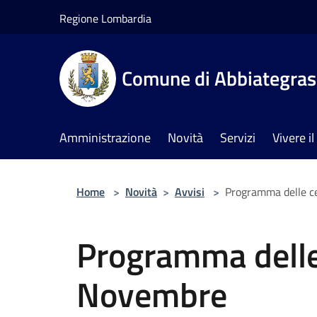
Salta al contenuto principale
Regione Lombardia
Comune di Abbiategra
Amministrazione
Novità
Servizi
Vivere 
Home
>
Novità
>
Avvisi
>
Programma delle c
Programma delle 
Novembre