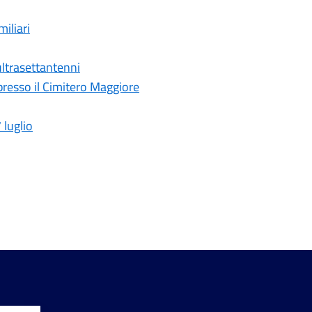
iliari
 ultrasettantenni
presso il Cimitero Maggiore
luglio