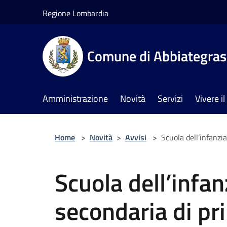
Salta al contenuto principale
Regione Lombardia
Comune di Abbiategra
Amministrazione
Novità
Servizi
Vivere 
Home
>
Novità
>
Avvisi
>
Scuola dell’infanzia
Scuola dell’infan
secondaria di pr