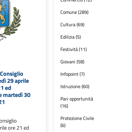
Comune (289)
Cultura (69)
Edilizia (5)
Festività (11)
Giovani (58)
Consiglio
Infopoint (7)
dì 29 aprile
Istruzione (60)
21 ed
 martedì 30
Pari opportunità
 21
(16)
Protezione Civile
onsiglio
(6)
ile ore 21 ed