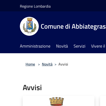
Salta al contenuto principale
Regione Lombardia
Comune di Abbiategra
Amministrazione
Novità
Servizi
Vivere 
Home
>
Novità
>
Avvisi
Avvisi