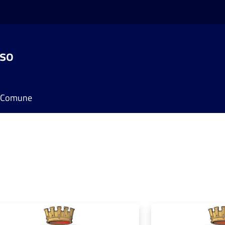
sso
il Comune