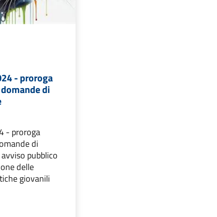
024 - proroga
 domande di
e
4 - proroga
domande di
 avviso pubblico
ione delle
tiche giovanili