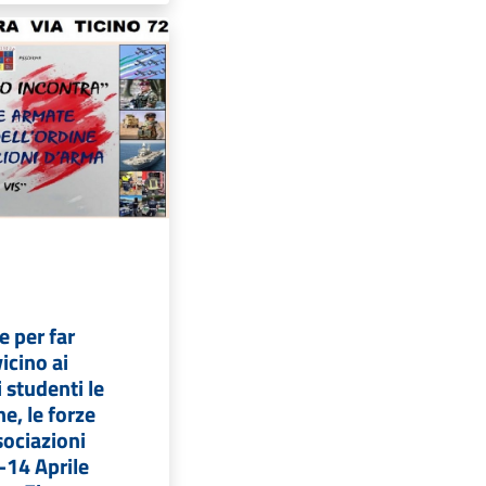
 per far
icino ai
i studenti le
ne, le forze
sociazioni
-14 Aprile