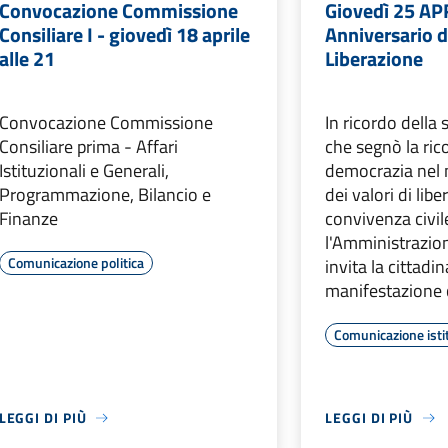
Convocazione Commissione
Giovedì 25 AP
Consiliare I - giovedì 18 aprile
Anniversario d
alle 21
Liberazione
Convocazione Commissione
In ricordo della 
Consiliare prima - Affari
che segnò la ric
Istituzionali e Generali,
democrazia nel 
Programmazione, Bilancio e
dei valori di libe
Finanze
convivenza civil
l'Amministrazi
Comunicazione politica
invita la cittadi
manifestazione 
Comunicazione isti
LEGGI DI PIÙ
LEGGI DI PIÙ