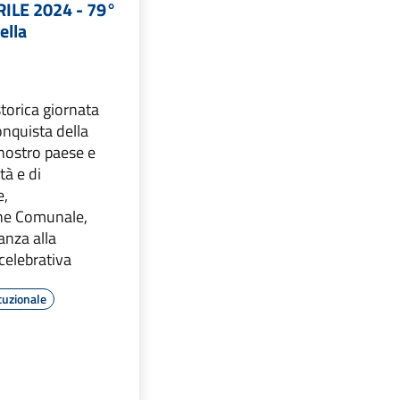
RILE 2024 - 79°
ella
storica giornata
onquista della
nostro paese e
rtà e di
e,
one Comunale,
nanza alla
celebrativa
tuzionale