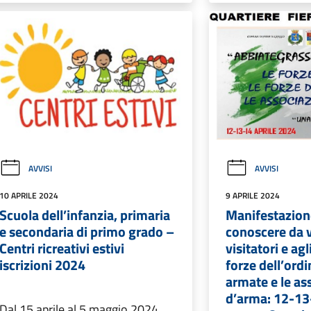
AVVISI
AVVISI
10 APRILE 2024
9 APRILE 2024
Scuola dell’infanzia, primaria
Manifestazione
e secondaria di primo grado –
conoscere da v
Centri ricreativi estivi
visitatori e agl
iscrizioni 2024
forze dell’ordi
armate e le as
d’arma: 12-13
Dal 15 aprile al 5 maggio 2024