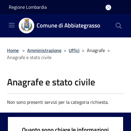
Salta al contenuto principale
Regione Lombardia
Comune di Abbiategrasso
Home
>
Amministrazione
>
Uffici
>
Anagrafe
>
Anagrafe e stato civile
Anagrafe e stato civile
Non sono presenti servizi per la categoria richiesta.
Quanto sono chiare le informazioni