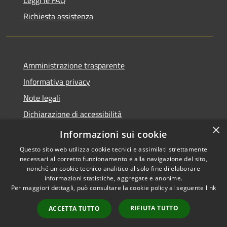
Leggi le FAQ
Richiesta assistenza
Amministrazione trasparente
Informativa privacy
Note legali
Dichiarazione di accessibilità
×
Whistleblowing
Informazioni sui cookie
Questo sito web utilizza cookie tecnici e assimilati strettamente
necessari al corretto funzionamento e alla navigazione del sito,
nonché un cookie tecnico analitico al solo fine di elaborare
informazioni statistiche, aggregate e anonime.
RSS
Copyright © 2026 • Comune di
Per maggiori dettagli, può consultare la cookie policy al seguente
link
Accessibilità
Abbiategrasso • Powered by
Privacy
Municipium
Accesso
•
RIFIUTA TUTTO
ACCETTA TUTTO
Cookie
redazione