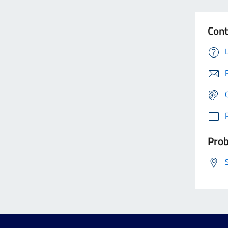
Cont
Prob