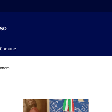
sso
il Comune
Bonomi