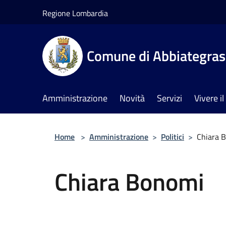
Salta al contenuto principale
Regione Lombardia
Comune di Abbiategra
Amministrazione
Novità
Servizi
Vivere 
Home
>
Amministrazione
>
Politici
>
Chiara 
Chiara Bonomi