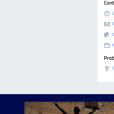
Cont
Prob