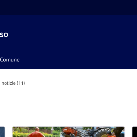
sso
il Comune
 notizie (11)