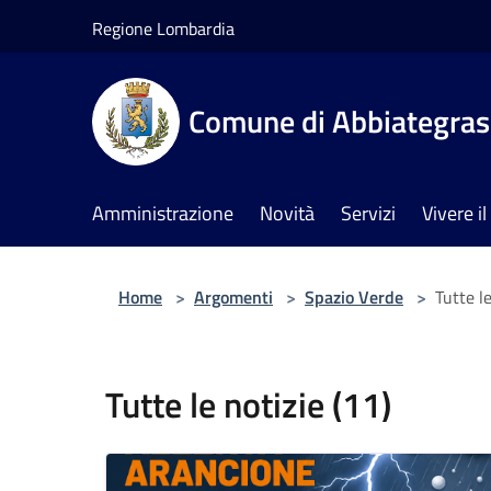
Salta al contenuto principale
Regione Lombardia
Comune di Abbiategra
Amministrazione
Novità
Servizi
Vivere 
Home
>
Argomenti
>
Spazio Verde
>
Tutte le
Tutte le notizie (11)