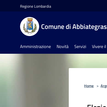
Salta al contenuto principale
Regione Lombardia
Comune di Abbiategra
Amministrazione
Novità
Servizi
Vivere 
Home
>
Arg