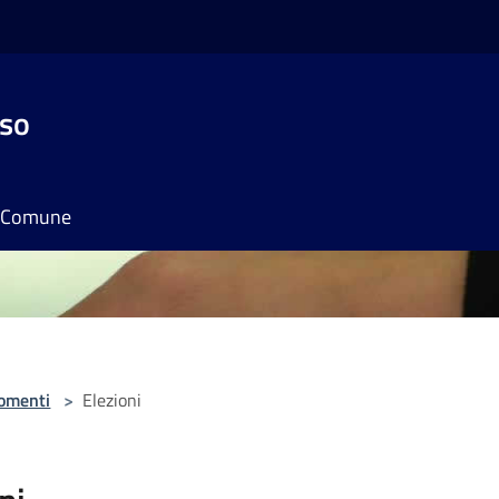
sso
il Comune
omenti
>
Elezioni