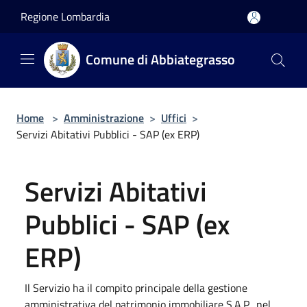
Salta al contenuto principale
Regione Lombardia
Comune di Abbiategrasso
Home
>
Amministrazione
>
Uffici
>
Servizi Abitativi Pubblici - SAP (ex ERP)
Servizi Abitativi
Pubblici - SAP (ex
ERP)
Il Servizio ha il compito principale della gestione
amministrativa del patrimonio immobiliare S.A.P., nel