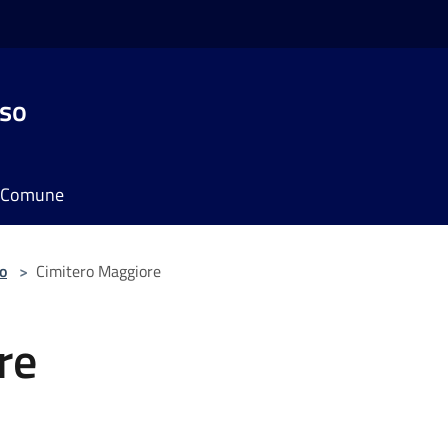
sso
il Comune
o
>
Cimitero Maggiore
re