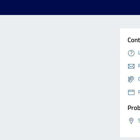
Cont
Prob