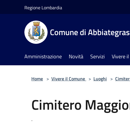
Salta al contenuto principale
Regione Lombardia
Comune di Abbiategra
Amministrazione
Novità
Servizi
Vivere 
Home
>
Vivere il Comune
>
Luoghi
>
Cimiter
Cimitero Maggio
.