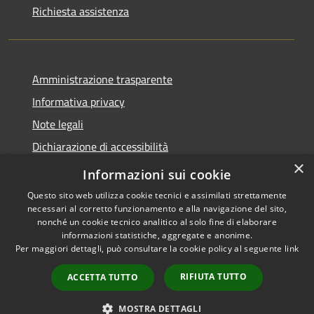
Richiesta assistenza
Amministrazione trasparente
Informativa privacy
Note legali
Dichiarazione di accessibilità
×
Whistleblowing
Informazioni sui cookie
Questo sito web utilizza cookie tecnici e assimilati strettamente
necessari al corretto funzionamento e alla navigazione del sito,
nonché un cookie tecnico analitico al solo fine di elaborare
informazioni statistiche, aggregate e anonime.
RSS
Copyright © 2026 • Comune di
Per maggiori dettagli, può consultare la cookie policy al seguente
link
Accessibilità
Abbiategrasso • Powered by
Privacy
Municipium
Accesso
•
RIFIUTA TUTTO
ACCETTA TUTTO
Cookie
redazione
Mappa del sito
MOSTRA DETTAGLI