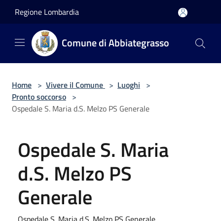
Salta al contenuto principale
Regione Lombardia
Comune di Abbiategrasso
Home
>
Vivere il Comune
>
Luoghi
>
Pronto soccorso
>
Ospedale S. Maria d.S. Melzo PS Generale
Ospedale S. Maria
d.S. Melzo PS
Generale
Ospedale S. Maria d.S. Melzo PS Generale