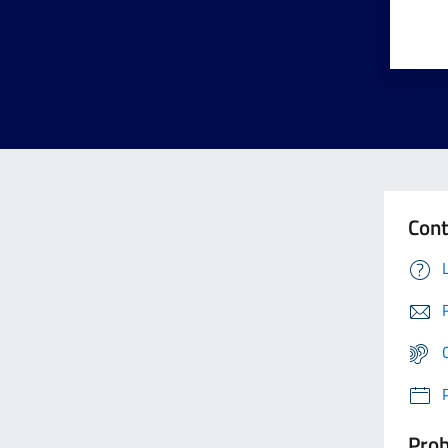
Cont
Prob