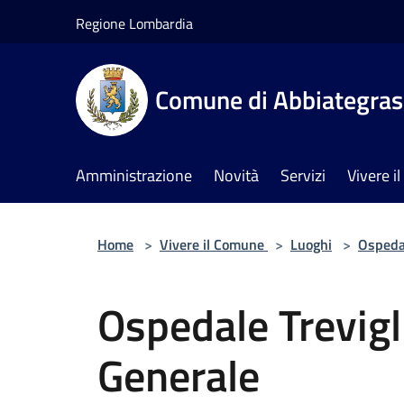
Salta al contenuto principale
Regione Lombardia
Comune di Abbiategra
Amministrazione
Novità
Servizi
Vivere 
Home
>
Vivere il Comune
>
Luoghi
>
Ospeda
Ospedale Trevigl
Generale