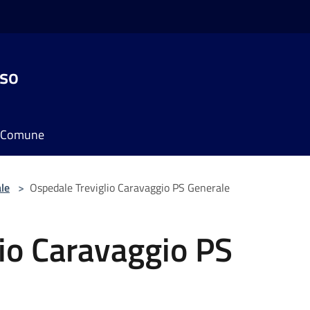
sso
il Comune
le
>
Ospedale Treviglio Caravaggio PS Generale
io Caravaggio PS