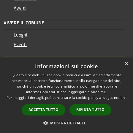
Avvisi
VIVERE IL COMUNE
Luoghi
Eventi
CONTATTI
×
Informazioni sui cookie
Questo sito web utilizza cookie tecnici e assimilati strettamente
Comune di Abbiategrasso
necessari al corretto funzionamento e alla navigazione del sito,
Piazza Marconi, 1, 20081 Abbiategrasso (MI)
nonché un cookie tecnico analitico al solo fine di elaborare
informazioni statistiche, aggregate e anonime.
Codice Fiscale: 01310880156
Per maggiori dettagli, può consultare la cookie policy al seguente
link
Partita IVA: 01310880156
RIFIUTA TUTTO
ACCETTA TUTTO
IBAN: IT83W0538732380000049649473
MOSTRA DETTAGLI
PEC:
comune.abbiategrasso@legalpec.it