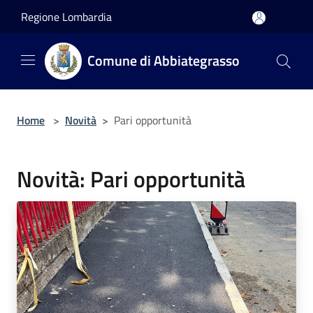
Salta al contenuto principale
Regione Lombardia
Comune di Abbiategrasso
Home
>
Novità
>
Pari opportunità
Novità: Pari opportunità