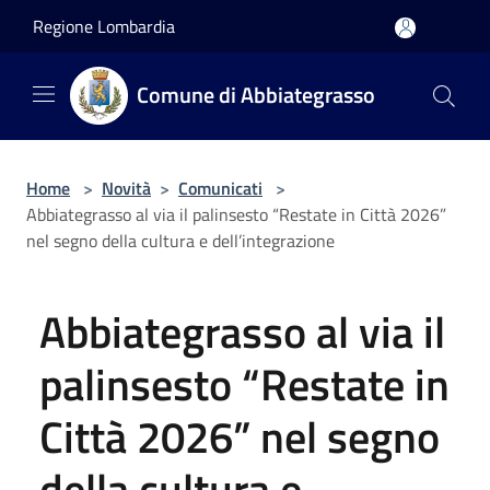
Salta al contenuto principale
Regione Lombardia
Comune di Abbiategrasso
Home
>
Novità
>
Comunicati
>
Abbiategrasso al via il palinsesto “Restate in Città 2026”
nel segno della cultura e dell’integrazione
Abbiategrasso al via il
palinsesto “Restate in
Città 2026” nel segno
della cultura e