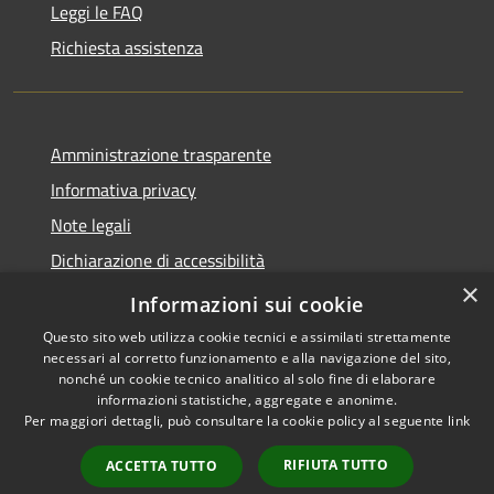
Leggi le FAQ
Richiesta assistenza
Amministrazione trasparente
Informativa privacy
Note legali
Dichiarazione di accessibilità
×
Whistleblowing
Informazioni sui cookie
Questo sito web utilizza cookie tecnici e assimilati strettamente
necessari al corretto funzionamento e alla navigazione del sito,
nonché un cookie tecnico analitico al solo fine di elaborare
informazioni statistiche, aggregate e anonime.
RSS
Copyright © 2026 • Comune di
Per maggiori dettagli, può consultare la cookie policy al seguente
link
Accessibilità
Abbiategrasso • Powered by
Privacy
Municipium
Accesso
•
RIFIUTA TUTTO
ACCETTA TUTTO
Cookie
redazione