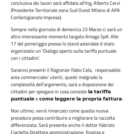
conclusiva dei lavori sarà affidata all'Ing. Alberto Cervi
(Presidente Territoriale zona Sud Ovest Milano di APA
Confartigianato Imprese).
Sempre nella giornata di domenica 23 Marzo ci sarà un
altro interessante momento targato Amaga SpA. Alle
17 del pomeriggio presso lo stand aziendale è stato
organizzato un 'Dialogo aperto sulla tariffa puntuale
con i cittadini'.
Saranno presenti il Ragionier Fabio Cela, responsabile
area commerciale/ utenti, questi malgrado la
complessità dell’argomento, sarà a disposizione dei
cittadini per spiegare in cosa consiste 𝗹𝗮 𝘁𝗮𝗿𝗶𝗳𝗳𝗮
𝗽𝘂𝗻𝘁𝘂𝗮𝗹𝗲 e 𝗰𝗼𝗺𝗲 𝗹𝗲𝗴𝗴𝗲𝗿𝗲 𝗹𝗮 𝗽𝗿𝗼𝗽𝗿𝗶𝗮 𝗳𝗮𝘁𝘁𝘂𝗿𝗮.
Non ultimo, verrà rimarcato come questa nuova
procedura possa contribuire a migliorare la raccolta
differenziata. Sarà presente anche il dottor Fabrizio
Ciarletta Direttore amministrazione, finanza e