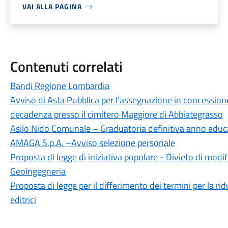
VAI ALLA PAGINA
Contenuti correlati
Bandi Regione Lombardia
Avviso di Asta Pubblica per l’assegnazione in concessione d
decadenza presso il cimitero Maggiore di Abbiategrasso
Asilo Nido Comunale – Graduatoria definitiva anno edu
AMAGA S.p.A. –Avviso selezione personale
Proposta di legge di iniziativa popolare - Divieto di modi
Geoingegneria
Proposta di legge per il differimento dei termini per la ri
editrici