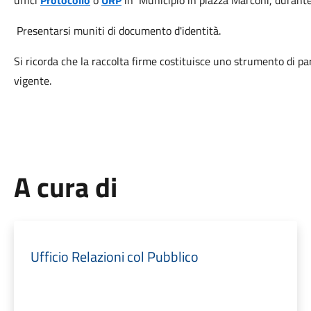
uffici
Protocollo
o
URP
in Municipio in piazza Marconi, durante g
Presentarsi muniti di documento d'identità.
Si ricorda che la raccolta firme costituisce uno strumento di p
vigente.
A cura di
Ufficio Relazioni col Pubblico