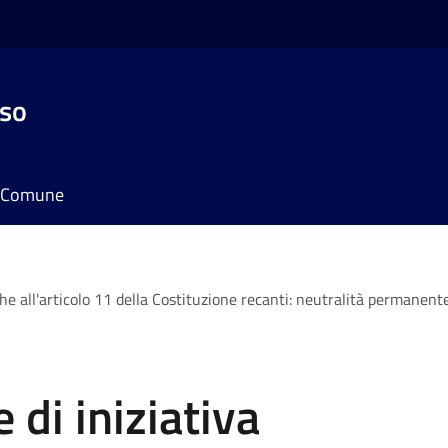
sso
il Comune
he all'articolo 11 della Costituzione recanti: neutralità permanente d
 di iniziativa