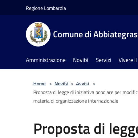
Salta al contenuto principale
Regione Lombardia
Comune di Abbiategra
Amministrazione
Novità
Servizi
Vivere 
Home
>
Novità
>
Avvisi
>
Proposta di legge di iniziativa popolare per modific
materia di organizzazione internazionale
Proposta di legge