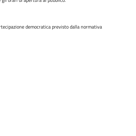
li orari di apertura al pubblico.
artecipazione democratica previsto dalla normativa