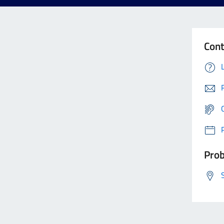
Cont
Prob