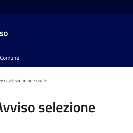
sso
il Comune
iso selezione personale
vviso selezione