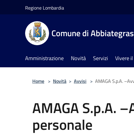
Salta al contenuto principale
Regione Lombardia
Comune di Abbiategra
Amministrazione
Novità
Servizi
Vivere 
Home
>
Novità
>
Avvisi
>
AMAGA S.p.A. –Avv
AMAGA S.p.A. –A
personale