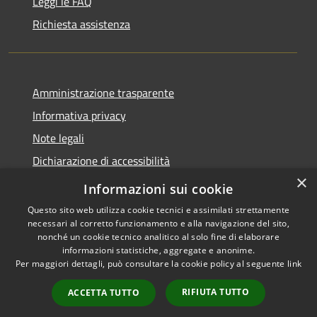
Leggi le FAQ
Richiesta assistenza
Amministrazione trasparente
Informativa privacy
Note legali
Dichiarazione di accessibilità
×
Whistleblowing
Informazioni sui cookie
Questo sito web utilizza cookie tecnici e assimilati strettamente
necessari al corretto funzionamento e alla navigazione del sito,
nonché un cookie tecnico analitico al solo fine di elaborare
informazioni statistiche, aggregate e anonime.
RSS
Copyright © 2026 • Comune di
Per maggiori dettagli, può consultare la cookie policy al seguente
link
Accessibilità
Abbiategrasso • Powered by
Privacy
Municipium
Accesso
•
RIFIUTA TUTTO
ACCETTA TUTTO
Cookie
redazione