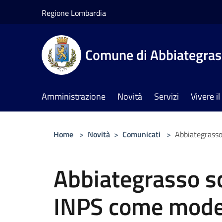
Salta al contenuto principale
Regione Lombardia
Comune di Abbiategra
Amministrazione
Novità
Servizi
Vivere 
Home
>
Novità
>
Comunicati
>
Abbiategrasso 
Abbiategrasso sc
INPS come model