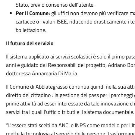
Stato, previo consenso dell'utente.
Per il Comune:
gli uffici non devono più verificare 
cartacee o i valori ISEE, riducendo drasticamente i tem
bollettazione.
Il futuro del servizio
Il sistema applicato ai servizi scolastici è solo il primo p
anni e guidato dai Responsabili del progetto, Adriano Bo
dottoressa Annamaria Di Maria.
Il Comune di Abbiategrasso continua quindi nella sua attivi
diretto del cittadino : la gestione dei pass per i parchegg
prime attività ad esser interessate da tale innovazione c
servizi tra i quali l'ufficio tributi e il sistema documentale.
“L'essere stati scelti da ANCI e INPS come modello per l'I
mette la tecnologia al servizio delle persone, trasformand