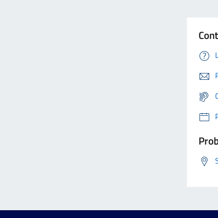
Cont
Prob