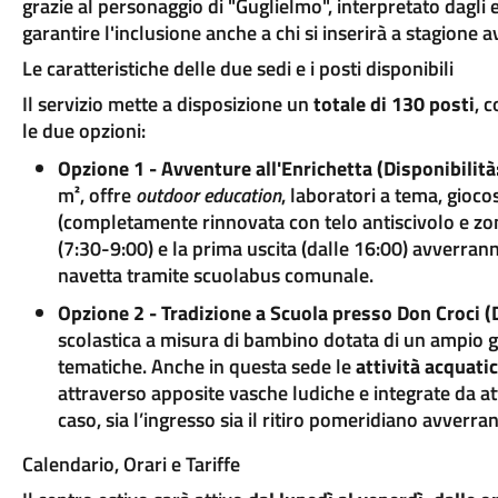
grazie al personaggio di "Guglielmo", interpretato dagl
garantire l'inclusione anche a chi si inserirà a stagione a
Le caratteristiche delle due sedi e i posti disponibili
Il servizio mette a disposizione un
totale di 130 posti
, 
le due opzioni:
Opzione 1 - Avventure all'Enrichetta (Disponibilità:
m², offre
outdoor education
, laboratori a tema, gioco
(completamente rinnovata con telo antiscivolo e zon
(7:30-9:00) e la prima uscita (dalle 16:00) avverrann
navetta tramite scuolabus comunale.
Opzione 2 - Tradizione a Scuola presso Don Croci (D
scolastica a misura di bambino dotata di un ampio gi
tematiche. Anche in questa sede le
attività acquati
attraverso apposite vasche ludiche e integrate da at
caso, sia l’ingresso sia il ritiro pomeridiano avverr
Calendario, Orari e Tariffe