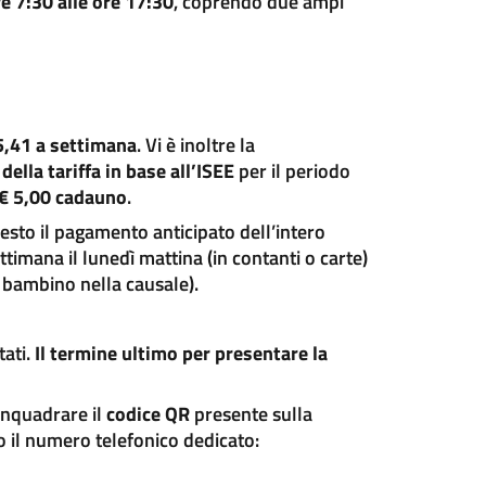
re 7:30 alle ore 17:30
, coprendo due ampi
5,41 a settimana
. Vi è inoltre la
della tariffa in base all’ISEE
per il periodo
€ 5,00 cadauno
.
iesto il pagamento anticipato dell’intero
timana il lunedì mattina (in contanti o carte)
 bambino nella causale).
tati.
Il termine ultimo per presentare la
 inquadrare il
codice QR
presente sulla
o il numero telefonico dedicato: