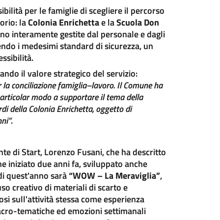
bilità per le famiglie di scegliere il percorso
orio: la
Colonia Enrichetta
e la
Scuola Don
nno interamente gestite dal personale e dagli
endo i medesimi standard di sicurezza, un
ssibilità.
ndo il valore strategico del servizio:
 la conciliazione famiglia–lavoro. Il Comune ha
articolar modo a supportare il tema della
erdi della Colonia Enrichetta, oggetto di
nni”
.
nte di Start, Lorenzo Fusani, che ha descritto
e iniziato due anni fa, sviluppato anche
 di quest'anno sarà
“WOW – La Meraviglia”
,
o creativo di materiali di scarto e
dosi sull'attività stessa come esperienza
macro-tematiche ed emozioni settimanali