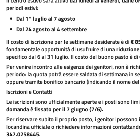
Il centro estivo sarà attivo
dal lunedì al venerdì, dalle o
periodi estivi:
Dal 1° luglio al 7 agosto
Dal 24 agosto al 4 settembre
Il costo di iscrizione per le settimane desiderate è di
€ 8
fondamentale opportunità di usufruire di una
riduzione 
specifico dal 6 al 31 luglio. Il costo del buono pasto è di
Per venire incontro alle esigenze dei genitori, non è rich
periodo: la quota potrà essere saldata di settimana in set
oppure tramite bonifico bancario (indicando il nome del
Iscrizioni e Contatti
Le iscrizioni sono ufficialmente aperte e i posti sono limi
domanda è fissato per il 7 giugno (7/6).
Per riservare subito il proprio posto, i genitori possono
locandina ufficiale o richiedere informazioni contattand
347.0258445
.