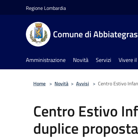
Salta al contenuto principale
Regione Lombardia
Comune di Abbiategra
Amministrazione
Novità
Servizi
Vivere 
Home
>
Novità
>
Avvisi
>
Centro Estivo Infan
Centro Estivo In
duplice proposta 