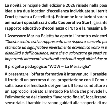
La novità principale dell'edizione 2026 risiede nella possi
ideale tra due location d'eccellenza individuate sul territ
Croci
(situata a Castelletto). Entrambe le soluzioni sara
animatori specializzati della Cooperativa Start
, garant
rapporto educativo d'eccellenza di 1:15
e la massima fle
L'Assessore Marina Baietta ha aperto l’incontro evidenzia
“Questo centro estivo rappresenta una risposta concreta per
stanziato un significativo investimento economico volto in p
disabilità e dell'inclusione, oltre che a valorizzare gli spazi v
importanti interventi strutturali sostenuti negli ultimi due a
Il progetto pedagogico: “WOW – La Meraviglia”
A presentare l’offerta formativa è intervenuto il preside
il frutto di un percorso di co-progettazione con il Comun
sulla base dei feedback dei genitori. Il tema conduttore
un approccio ispirato al metodo Re Mida che prevede l'us
l’eliminazione del classico “lavoretto finale”, focalizzan
sensoriale. I bambini saranno guidati alla scoperta di 