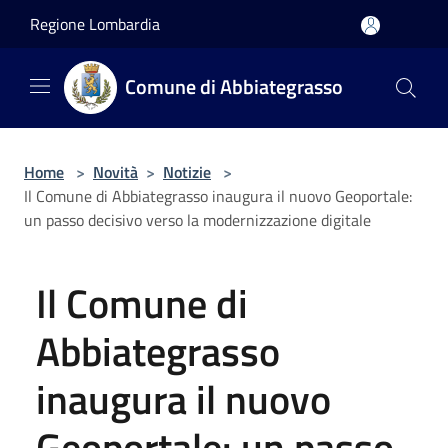
Salta al contenuto principale
Regione Lombardia
Comune di Abbiategrasso
Home
>
Novità
>
Notizie
>
Il Comune di Abbiategrasso inaugura il nuovo Geoportale:
un passo decisivo verso la modernizzazione digitale
Il Comune di
Abbiategrasso
inaugura il nuovo
Geoportale: un passo