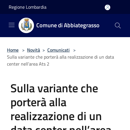
Salta al contenuto principale
Regione Lombardia
Comune di Abbiategrasso
Home
>
Novità
>
Comunicati
>
Sulla variante che porterà alla realizzazione di un data
center nell’area Ats 2
Sulla variante che
porterà alla
realizzazione di un
data center nell’area