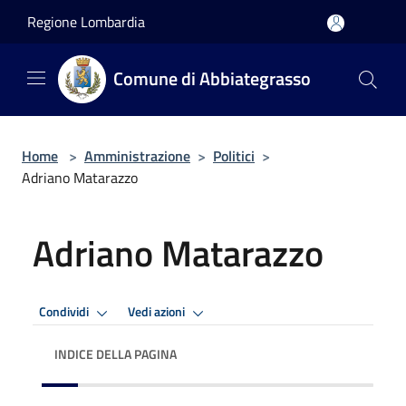
Salta al contenuto principale
Regione Lombardia
Comune di Abbiategrasso
Home
>
Amministrazione
>
Politici
>
Adriano Matarazzo
Adriano Matarazzo
Condividi
Vedi azioni
INDICE DELLA PAGINA