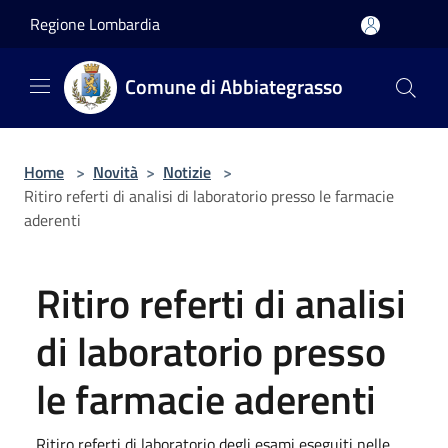
Salta al contenuto principale
Regione Lombardia
Comune di Abbiategrasso
Home
>
Novità
>
Notizie
>
Ritiro referti di analisi di laboratorio presso le farmacie
aderenti
Ritiro referti di analisi
di laboratorio presso
le farmacie aderenti
Ritiro referti di laboratorio degli esami eseguiti nelle