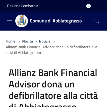
Salta al contenuto principale
Regione Lombardia
Comune di Abbiategrasso
Home
>
Novità
>
Notizie
>
Allianz Bank Financial Advisor dona un defibrillatore alla
città di Abbiategrasso
Allianz Bank Financial
Advisor dona un
defibrillatore alla città
di Abbiategrasso