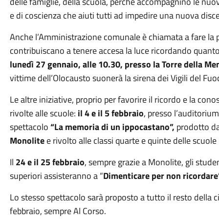
delle famiglie, della scuola, perché accompagnino le nuo
e di coscienza che aiuti tutti ad impedire una nuova disce
Anche l’Amministrazione comunale è chiamata a fare la pro
contribuiscano a tenere accesa la luce ricordando quant
lunedì 27 gennaio, alle 10.30, presso la Torre della Me
vittime dell’Olocausto suonerà la sirena dei Vigili del Fuoc
Le altre iniziative, proprio per favorire il ricordo e la c
rivolte alle scuole:
il 4 e il 5 febbraio
, presso l’auditorium
spettacolo
“La memoria di un ippocastano”,
prodotto dal
Monolite
e rivolto alle classi quarte e quinte delle scuole
Il
24 e il 25 febbraio
, sempre grazie a Monolite, gli studen
superiori assisteranno a “
Dimenticare per non ricordare
Lo stesso spettacolo sarà proposto a tutto il resto della 
febbraio, sempre Al Corso.