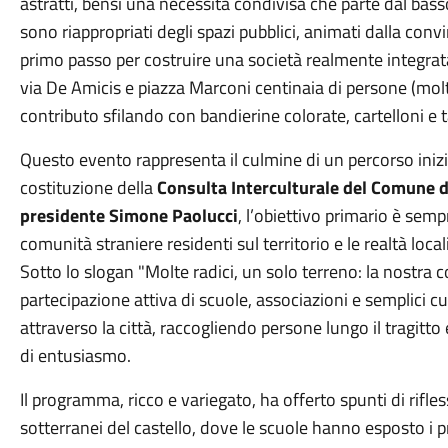
astratti, bensì una necessità condivisa che parte dal basso.
sono riappropriati degli spazi pubblici, animati dalla convin
primo passo per costruire una società realmente integrat
via De Amicis e piazza Marconi centinaia di persone (molt
contributo sfilando con bandierine colorate, cartelloni e 
Questo evento rappresenta il culmine di un percorso iniz
costituzione della
Consulta Interculturale del Comune 
presidente Simone Paolucci
, l’obiettivo primario è sempr
comunità straniere residenti sul territorio e le realtà loc
Sotto lo slogan "Molte radici, un solo terreno: la nostra c
partecipazione attiva di scuole, associazioni e semplici cu
attraverso la città, raccogliendo persone lungo il tragitto
di entusiasmo.
Il programma, ricco e variegato, ha offerto spunti di rifle
sotterranei del castello, dove le scuole hanno esposto i pr