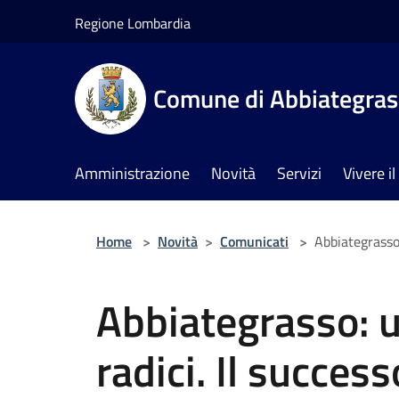
Salta al contenuto principale
Regione Lombardia
Comune di Abbiategra
Amministrazione
Novità
Servizi
Vivere 
Home
>
Novità
>
Comunicati
>
Abbiategrasso:
Abbiategrasso: un
radici. Il success