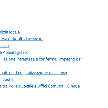
izia locale
arsa di Adolfo Lazzaroni
grasso
 di Abbiategrasso
ell’azione intrapresa e conferma l’impegno per
le per la digitalizzazione dei servizi
ei pusher
 tra Polizia Locale e Uffici Comunali. Cinque