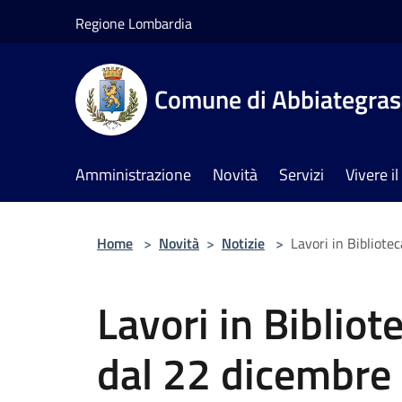
Salta al contenuto principale
Regione Lombardia
Comune di Abbiategra
Amministrazione
Novità
Servizi
Vivere 
Home
>
Novità
>
Notizie
>
Lavori in Bibliote
Lavori in Bibliot
dal 22 dicembre 