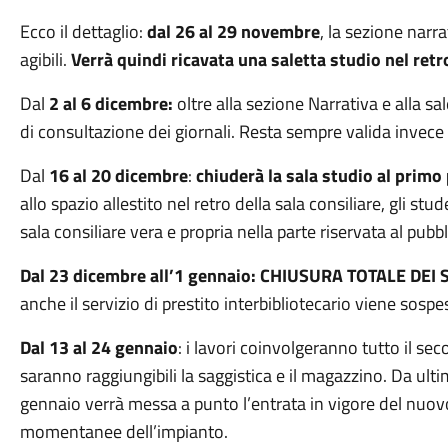
Ecco il dettaglio:
dal 26 al 29 novembre
, la sezione narr
agibili.
Verrà quindi ricavata una saletta studio nel retro
Dal
2 al 6 dicembre:
oltre alla sezione Narrativa e alla sa
di consultazione dei giornali. Resta sempre valida invece la
Dal
16 al 20 dicembre
:
chiuderà la sala studio al primo
allo spazio allestito nel retro della sala consiliare, gli st
sala consiliare vera e propria nella parte riservata al pubbl
Dal 23 dicembre all’1 gennaio: CHIUSURA TOTALE DEI 
anche il servizio di prestito
interbibliotecario viene sospe
Dal 13 al 24 gennaio
: i lavori coinvolgeranno tutto il s
saranno raggiungibili la saggistica e il magazzino. Da ulti
gennaio verrà messa a punto l’entrata in vigore del nuov
momentanee dell’impianto.