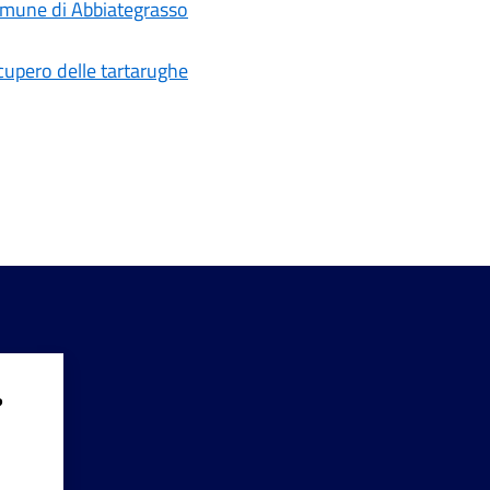
omune di Abbiategrasso
ecupero delle tartarughe
?