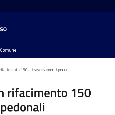
sso
il Comune
n rifacimento 150 attraversamenti pedonali
in rifacimento 150
 pedonali