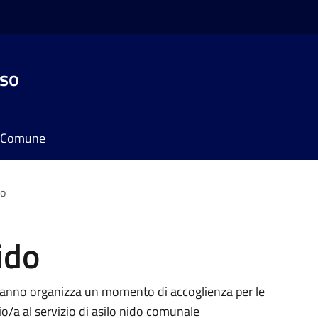
sso
il Comune
do
ido
i anno organizza un momento di accoglienza per le
lio/a al servizio di asilo nido comunale