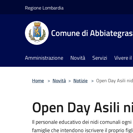
Salta al contenuto principale
Regione Lombardia
Comune di Abbiategra
Amministrazione
Novità
Servizi
Vivere 
Home
>
Novità
>
Notizie
>
Open Day Asili ni
Open Day Asili n
Il personale educativo dei nidi comunali ogn
famiglie che intendono iscrivere il proprio fig