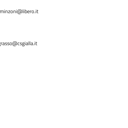
nminzoni@libero.it
grasso@csgialla.it