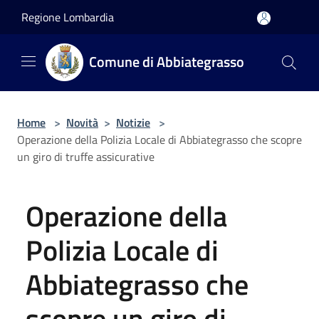
Salta al contenuto principale
Regione Lombardia
Comune di Abbiategrasso
Home
>
Novità
>
Notizie
>
Operazione della Polizia Locale di Abbiategrasso che scopre
un giro di truffe assicurative
Operazione della
Polizia Locale di
Abbiategrasso che
scopre un giro di