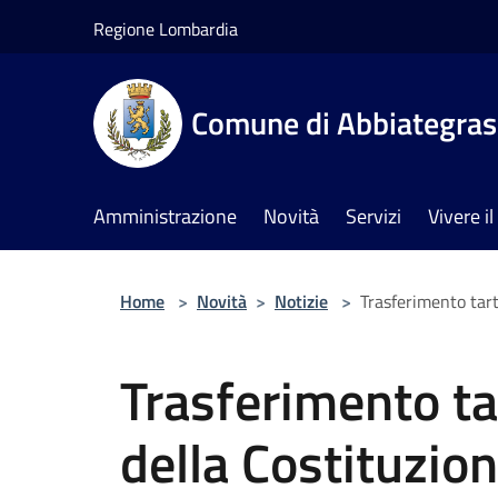
Salta al contenuto principale
Regione Lombardia
Comune di Abbiategra
Amministrazione
Novità
Servizi
Vivere 
Home
>
Novità
>
Notizie
>
Trasferimento tar
Trasferimento t
della Costituzio