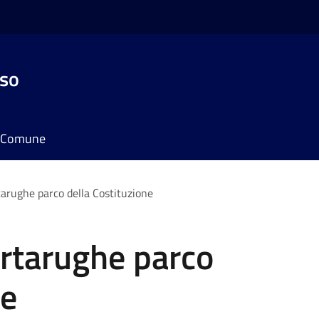
sso
il Comune
tarughe parco della Costituzione
artarughe parco
ne